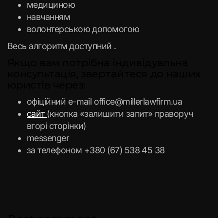
медициною
навчанням
волонтерською допомогою
Весь алгоритм доступний .
Якщо вам потрібна індивідуальна
консультація, звертайтеся до наших
юристів через:
офіційний e-mail office@millerlawfirm.ua
сайт
(кнопка «залишити запит» праворуч
вгорі сторінки)
messenger
за телефоном +380 (67) 538 45 38