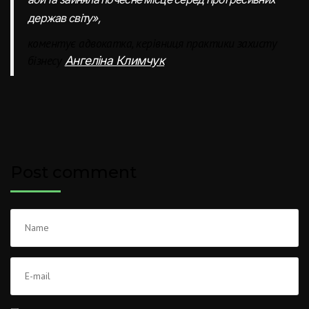
держав світу»,
коментує адвокатка, керівниця практики захисту
бізнесу
.
Ангеліна Климчук
Post comment