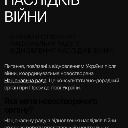
ВІЙНИ
В УКРАЇНІ СТВОРЕНО
НАЦІОНАЛЬНУ РАДУ З
ВІДНОВЛЕННЯ НАСЛІДКІВ ВІЙНИ
Питання, пов’язані з відновленням України після
війни, координуватиме новостворена
Національна рада
. Це консультативно-дорадчий
орган при Президентові України.
Яка мета новоствореного
органу?
Національну раду з відновлення наслідків війни
об’єднає роботу представників центральних