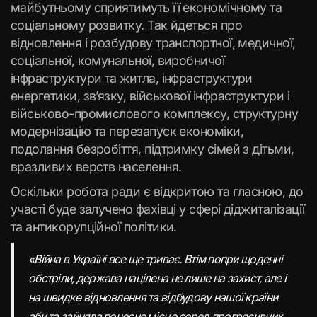
майбутньому сприятимуть її економічному та
соціальному розвитку. Так йдеться про
відновлення і розбудову транспортної, медичної,
соціальної, комунальної, виробничої
інфраструктури та житла, інфраструктури
енергетики, зв’язку, військової інфраструктури і
військово-промислового комплексу, структурну
модернізацію та перезапуск економіки,
подолання безробіття, підтримку сімей з дітьми,
вразливих верств населення.
Оскільки робота ради є відкритою та гласною, до
участі буде залучено фахівці у сфері діджиталізації
та антикорупційної політики.
«Війна в Україні все ще триває. Втім попри щоденні
обстріли, держава націлена не лише на захист, але і
на швидке відновлення та відбудову нашої країни
аби та зайняла почесне місце серед прогресивних