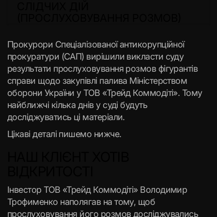
СЛІДЧИХ ДІЙ
(ПРОСЛУХОВУВАННЯ РОЗМОВ)
Прокурори Спеціалізованої антикорупційної
прокуратури (САП) вирішили викласти суду
результати прослуховування розмов фігурантів
справи щодо закупівлі палива Міністерством
оборони України у ТОВ «Трейд Коммодіті». Тому
найближчі кілька днів у суді будуть
досліджуватись ці матеріали.
Цікаві деталі пишемо нижче.
НАШ КЛІЄНТ ХОТІВ
ВІДКРИТОСТІ
Інвестор ТОВ «Трейд Коммодіті» Володимир
Трофименко наполягав на тому, щоб
прослуховування його розмов досліджувались