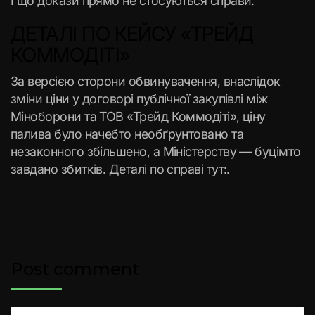
І що докази прямо не стосуються справи.
ДЕТАЛІ ПО КЕЙСУ «ТРЕЙД
КОММОДІТІ»
За версією сторони обвинувачення, внаслідок
зміни ціни у договорі публічної закупівлі між
Міноборони та ТОВ «Трейд Коммодіті», ціну
палива було начебто необґрунтовано та
незаконного збільшено, а Міністерству — буцімто
завдано збитків. Деталі по справі тут:.
Post comment