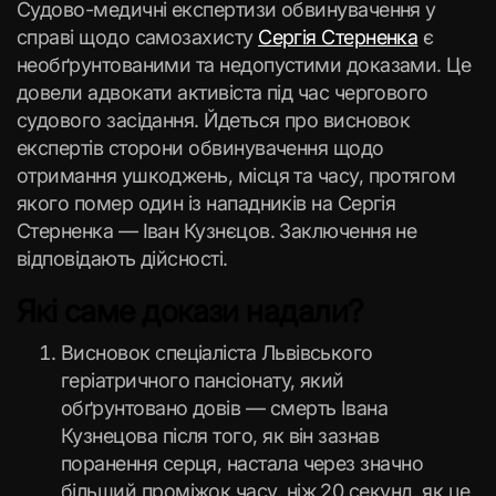
Судово-медичні експертизи обвинувачення у
справі щодо самозахисту
Сергія Стерненка
є
необґрунтованими та недопустими доказами. Це
довели адвокати активіста під час чергового
судового засідання. Йдеться про висновок
експертів сторони обвинувачення щодо
отримання ушкоджень, місця та часу, протягом
якого помер один із нападників на Сергія
Стерненка — Іван Кузнєцов. Заключення не
відповідають дійсності.
Які саме докази надали?
Висновок спеціаліста Львівського
геріатричного пансіонату, який
обґрунтовано довів — смерть Івана
Кузнецова після того, як він зазнав
поранення серця, настала через значно
більший проміжок часу, ніж 20 секунд, як це