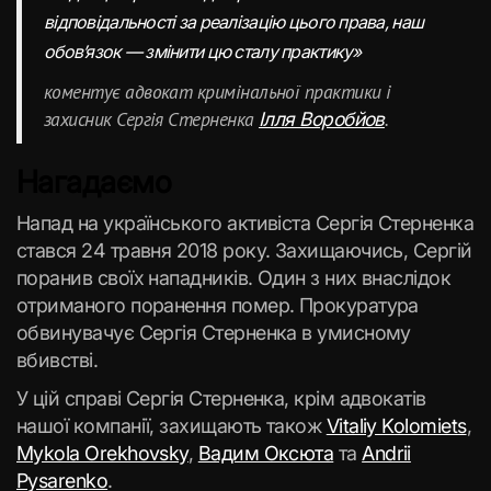
відповідальності за реалізацію цього права, наш
обов’язок — змінити цю сталу практику»
коментує адвокат кримінальної практики і
захисник Сергія Стерненка
.
Ілля Воробйов
Нагадаємо
Напад на українського активіста Сергія Стерненка
стався 24 травня 2018 року. Захищаючись, Сергій
поранив своїх нападників. Один з них внаслідок
отриманого поранення помер. Прокуратура
обвинувачує Сергія Стерненка в умисному
вбивстві.
У цій справі Сергія Стерненка, крім адвокатів
нашої компанії, захищають також
Vitaliy Kolomiets
,
Mykola Orekhovsky
,
Вадим Оксюта
та
Andrii
Pysarenko
.