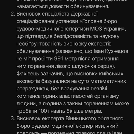
намагається довести обвинувачення.
Висновок спеціаліста Державної
спеціалізованої установи «Головне бюро
судово-медичної експертизи МОЗ України»,
що підтвердив безпідставність та наукову
необґрунтованість висновку експертів
обвинувачення (зазначено, що Іван Кузнецов
не міг пробігти 99,1 метр після отримання
ним поранення лівого шлуночка серця).
Фахівець зазначив, що висновки київських
експертів базувалися на суто математичних
розрахунках, без врахування безлічі
компенсаторних властивостей організму
людини, а людина з таким пораненням може
пробігти 100 і навіть більше метрів.
Висновок експерта Вінницького обласного
бюро судово-медичної експертизи, який
доводить — поранення правого плеча Іван