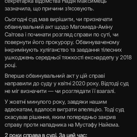
секретарка відомства Надія Максимець
зазначила, що причини з’ясовують.
Сьогодні суд мав вирішити, чи призначати
обвинувальний акт щодо Магомеда-Аміну
Саітова і починати розгляд справи по суті, чи
повернути його прокурору. Обвинуваченому
інкримінують хуліганство та завдання тілесних
ушкоджень середньої тяжкості екснардепу у 2018
році.
Вперше обвинувальний акт у цій справі
направили до суду у квітні 2020 року. Відтоді суд
не міг визначити — чи розглядати її взагалі.
У жовтні минулого року, завдяки нашим
адвокатам, вдалося виграти апеляцію. Тоді суд
скасував рішення, яким попередньо закрив
справу проти нападника на Мустафу Найєма.
2 роки справа в суді. За цей час: