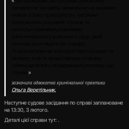
«
Ми вважаємо, що ситуація зумовлена
пасивністю чи навіть помилками на окремих
етапах з боку прокуратури, частково
порушенням розумних строків та
необгрунтованими рішеннями
Шевченківського районного суду, який
починав розглядати цю справу.
Розраховуємо на конструктивну позицію та
активну участь представника сторони
обвинувачення у продовженні розгляду цієї
справи
»
зазначила адвокатка кримінальної практики
Ольга Веретільник.
Наступне судове засідання по справі заплановане
на 13:30, 3 лютого.
Деталі цієї справи тут: .