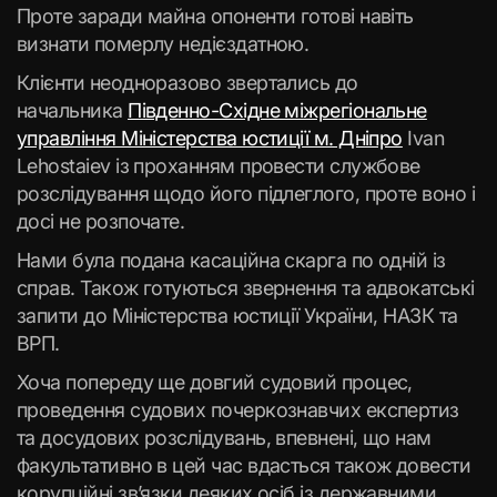
Проте заради майна опоненти готові навіть
визнати померлу недієздатною.
Клієнти неодноразово звертались до
начальника
Південно-Східне міжрегіональне
управління Міністерства юстиції м. Дніпро
Ivan
Lehostaiev із проханням провести службове
розслідування щодо його підлеглого, проте воно і
досі не розпочате.
Нами була подана касаційна скарга по одній із
справ. Також готуються звернення та адвокатські
запити до Міністерства юстиції України, НАЗК та
ВРП.
Хоча попереду ще довгий судовий процес,
проведення судових почеркознавчих експертиз
та досудових розслідувань, впевнені, що нам
факультативно в цей час вдасться також довести
корупційні зв’язки деяких осіб із державними