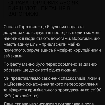
СПРАВА ГОРЛОВИХ АБО ЯК
ВИРІШУЮТЬ ПИТАННЯ В
ЗАПОРІЖЖІ.
Справа Горлових – це 6 судових справ та
досудових розслідувань про те, як в один момент
найближчі люди стають ворогами. Ворогами, що
мають єдину ціль – привласнити майно
померлого, заручившись ймовірно корупційними
зв’язками.
По факту майно було переоформлено за дивних
обставин ще до смерті рідної людини.
Ми представляємо законних спадкоємців, якими
ініційовано оскарження такого переоформлення
та відкриття кримінального провадження по ст.190
ККУ (шахрайство).
Дана справа неодноразово потрапляла в поле