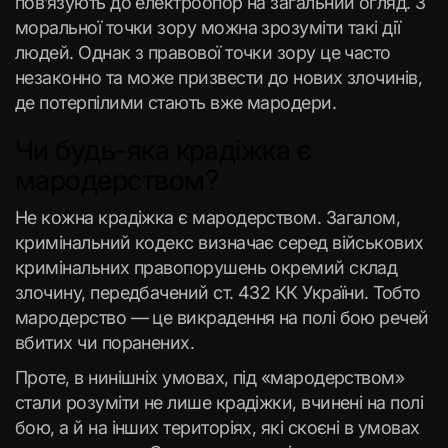
пов’язують до електроопор на загальний огляд. З
моральної точки зору можна зрозуміти такі дії
людей. Однак з правової точки зору це часто
незаконно та може призвести до нових злочинів,
де потерпілими стають вже мародери.
Чи будь-яка крадіжка є
мародерством?
Не кожна крадіжка є мародерством. Загалом,
кримінальний кодекс визначає серед військових
кримінальних правопорушень окремий склад
злочину, передбачений ст. 432 КК України. Тобто
мародерство — це викрадення на полі бою речей
вбитих чи поранених.
Проте, в нинішніх умовах, під «мародерством»
стали розуміти не лише крадіжки, вчинені на полі
бою, а й на інших територіях, які скоєні в умовах