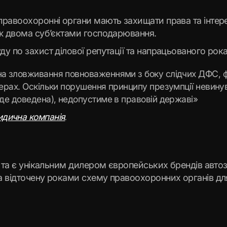
равоохоронні органи мають захищати права та інтере
іж двома суб’єктами господарювання.
 по захист ділової репутації та напрацьованого рокам
на зловживання повноваженнями з боку слідчих ДФС, фу
ферах. Оскільки порушення принципу презумпції невинув
уде доведена), недопустиме в правовій державі»
.
идична компанія
и та є унікальним дилером європейських брендів авто
 відточену роками схему правоохоронних органів для 