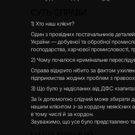
СУТЬ СПРАВИ
1) Хто наш клієнт?
Один з провідних постачальників деталей
України — добувної та обробної промисл
господарства, харчової промисловості, т
2) Чому почалося кримінальне пересліду
Справа відкрито нібито за фактом ухилен
підприємства жодних проблем з правоохо
3) Що було у надісланих від ДФС «запита
За їх допомогою слідчий може збирати до
нашим клієнтом з-за кордону неякісних ав
в тому числі й за кордон.
Зауважимо, що усе було представлено так,