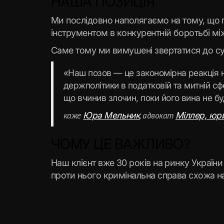
НАША ПОЗИЦІЯ
Ми послідовно наполягаємо на тому, що п
інструментом в конкурентній боротьбі м
Саме тому ми вимушені звертатися до суду
«Наш позов — це закономірна реакція 
держполітики в податковій та митній с
що вчинив злочин, поки його вина не б
каже
, адвокат
Юра Мельник
Міллер, юр
ЧОМУ ЦЕ ВАЖЛИВО?
Наш клієнт вже 30 років на ринку Україн
проти нього кримінальна справа схожа на