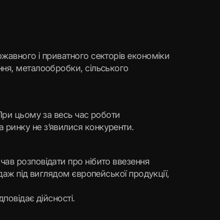
ржавного і приватного секторів економіки
ння, металообробки, сільського
 При цьому за весь час роботи
 ринку не з’явилися конкуренти.
чав розповідати про нібито ввезення
даж під виглядом європейської продукції,
дповідає дійсності.