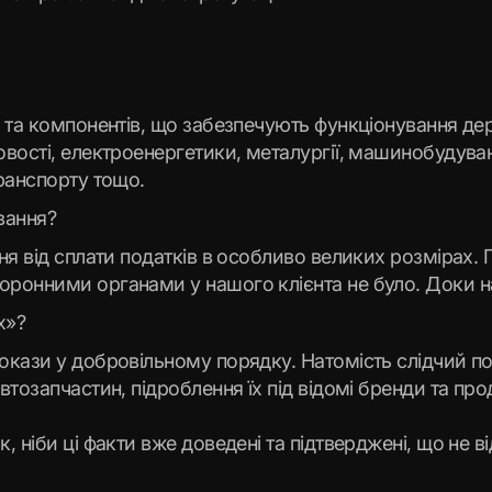
 та компонентів, що забезпечують функціонування де
овості, електроенергетики, металургії, машинобудува
ранспорту тощо.
вання?
ня від сплати податків в особливо великих розмірах.
ронними органами у нашого клієнта не було. Доки на
х»?
кази у добровільному порядку. Натомість слідчий по
тозапчастин, підроблення їх під відомі бренди та про
 ніби ці факти вже доведені та підтверджені, що не ві