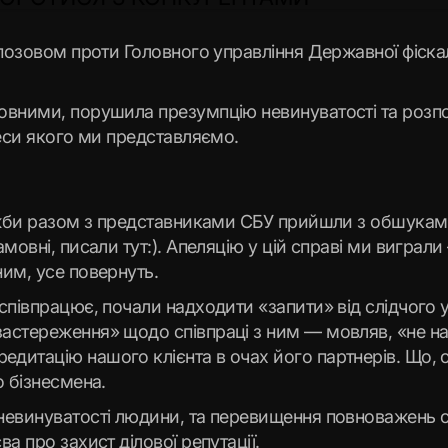
 позовом проти Головного управління Державної фіска
мовними, порушила презумпцію невинуватості та роз
реси якого ми представляємо.
лужби разом з представниками СБУ прийшли з обшукам
мовні, писали тут:). Апеляцію у цій справі ми виграл
им, усе повернуть.
співпрацює, почали надходити «запити» від слідчого 
астереження» щодо співпраці з ним — мовляв, «не на
итацію нашого клієнта в очах його партнерів. Що, оч
о бізнесмена.
невинуватості людини, та перевищення повноважень с
а про захист ділової репутації.