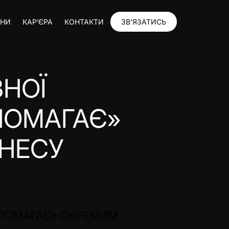
ИНИ
КАР’ЄРА
КОНТАКТИ
ЗВ’ЯЗАТИСЬ
НОЇ
ПОМАГАЄ»
НЕСУ
ОПОМАГАЄ» ОКРЕМИМ