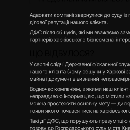
Адвокати компанії звернулися до суду із
ділової репутації нашого клієнта.
ДФС після обшуків, які ми вважаємо за
партнерів харківського бізнесмена, інте
ЩО ВІДБУЛОСЯ?
У серпні слідчі Державної фіскальної с
нашого клієнта (чому обшуки у Харкові за
майна і документів визнаний неправомірн
Водночас компаніям, з якими наш клієнт 
неправдивою інформацією, що містили «з
можна простежити основну мету — дискред
появи якого почався тиск на харківськог
Такі дії ДФС, що порушують презумпцію 
позову до Господарського суду міста Києв