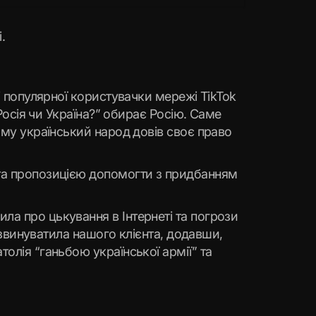
.
ті популярної користувачки мережі TikTok
“Росія чи Україна?” обирає Росію. Саме
тому український народ довів своє право
 та пропозицією допомогти з придбанням
ла про цькування в Інтернеті та погрози
й звинуватила нашого клієнта, додавши,
олія “ганьбою української армії” та