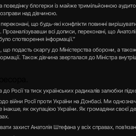
 поведінку блогерки із майже тримільйонною аудитор
розправи над дівчиною.
 переконані, що будь-які конфлікти повинні вирішуват
і. Проаналізувавши всі дописи, переконані, що Анат
 було спотворення інформації.”
, що подасть скаргу до Міністерства оборони, а тако
формації. Також дівчина зверталася до Міністра внутр
ресора.
до Росії та тиск українських радикалів залюбки підхо
до війни Росії проти України на Донбасі. Ми однозн
 не інакше, як окупацією України. Як громадяни своєї 
вах.
ати захист Анатолія Штефана у всіх справах, пов’язан