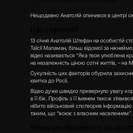
Нещодавно Анатолій опинився в центрі ск
Що сталося?
13 січня Анатолій Штефан на особистій ст
Таїсії Маламан, більш відомої за нікнеймо
відео називається “Яка твоя улюблена кра
на незалежність ціною сотні життів, – на 
Сукупність цих факторів обурила захисн
квитка до Росії.
Відео дуже швидко привернуло увагу кори
в її бік. Профіль з її іменем також з’яви
нібито військовий спотворив інформацію н
таким, що “воює з власним населенням”.
Чому ми беремося за цю с