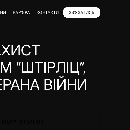
ИНИ
КАР’ЄРА
КОНТАКТИ
ЗВ’ЯЗАТИСЬ
АХИСТ
 “ШТІРЛІЦ”,
РАНА ВІЙНИ
ИМ “ШТІРЛІЦ”,