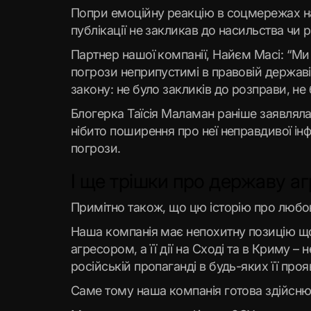
Попри емоційну реакцію в соцмережах на
публікації не закликав до насильства чи 
Партнер нашої компанії, Найєм Масі: “Ми
погрози неприпустимі в правовій держав
закону: не було закликів до розправи, не
Блогерка Таїсія Маламан раніше заявляла
нібито поширення про неї неправдивої ін
погрози.
І ще трішки про державу аг
Примітно також, що цю історію про любов 
Наша компанія має непохитну позицію що
агресором, а її дії на Сході та в Криму –
російській пропаганді в будь-яких її проя
Саме тому наша компанія готова здійснюв