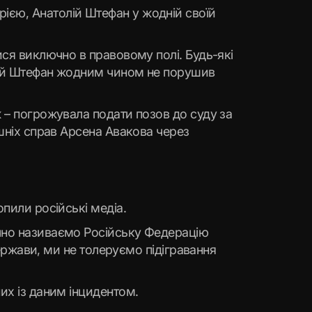
ією, Анатолій Штефан у жодній своїй
ися виключно в правовому полі. Будь-які
олій Штефан жодним чином не порушив
ж – погрожувала подати позов до суду за
ішніх справ Арсена Авакова через
пили російські медіа.
ачно називаємо Російську Федерацію
держави, ми не толеруємо підігравання
их із даним інцидентом.