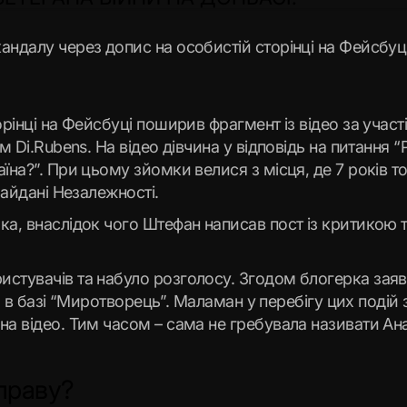
андалу через допис на особистій сторінці на Фейсбуці
орінці на Фейсбуці поширив фрагмент із відео за учас
м Di.Rubens. На відео дівчина у відповідь на питання 
їна?”. При цьому зйомки велися з місця, де 7 років 
Майдані Незалежності.
ика, внаслідок чого Штефан написав пост із критикою
стувачів та набуло розголосу. Згодом блогерка заяви
вся в базі “Миротворець”. Маламан у перебігу цих поді
а відео. Тим часом – сама не гребувала називати Анат
праву?