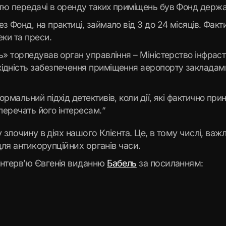
тю передачі в оренду таких приміщень був Фонд держ
з Фонд, на практиці, займало від 3 до 24 місяців. Фак
еки та преси.
ь» торпедував орган управління – Міністерство інфрас
ідність забезпечення приміщення аеропорту закладами
рмальний підхід детективів, коли дії, які фактично пр
перечать його інтересам.“
 злочину в діях нашого Клієнта. Це, в тому числі, ва
для антикорупційних органів часи.
нтерв’ю Євгенія виданню
Бабель
за посиланням: