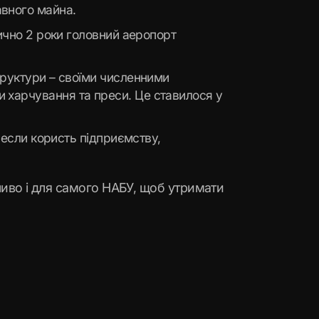
авного майна.
тично 2 роки головний аеропорт
труктури – своїми численними
 харчування та преси. Це ставилося у
инесли користь підприємству,
жливо і для самого НАБУ, щоб утримати