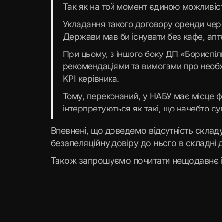
Так як на той момент єдиною можливіс
Укладання такого договору оренди чере
Держави мав би існувати без кафе, апт
При цьому, з іншого боку ДП «Бориспіл
рекомендаціями та вимогами про необх
KPI керівника.
Тому, переконаний, у НАБУ має місце фо
інтерпретуються як такі, що начебто су
Впевнені, що доведемо відсутність складу
безапеляційну довіру до нього в складні 
Також запрошуємо почитати нещодавнє і