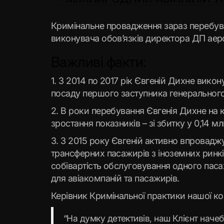
Кримінальне провадження зараз перебуває
виконувача обов’язків директора ДП аеро
Важливі факти:
1. З 2014 по 2017 рік Євгеній Дихне вик
посаду першого заступника генеральног
2. В роки перебування Євгенія Дихне на 
зростання показників – зі збитку у 0,14 мл
3. З 2015 року Євгеній активно впровад
трансферних пасажирів з іноземних ринк
собівартість обслуговування одного пас
для авіакомпаній та пасажирів.
Керівник Кримінальної практики нашої ко
“На думку детективів, наш Клієнт нач