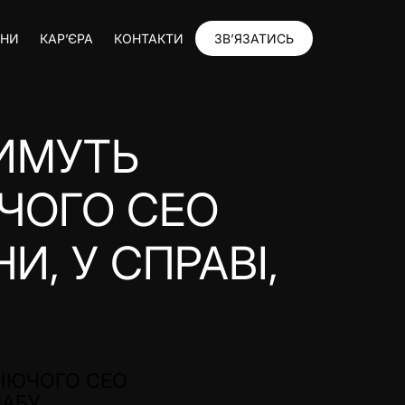
ИНИ
КАР’ЄРА
КОНТАКТИ
ЗВ’ЯЗАТИСЬ
ИМУТЬ
ЮЧОГО CEO
И, У СПРАВІ,
ДІЮЧОГО CEO
АБУ.