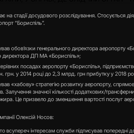
 на стадії досудового розслідування. Стосується діял
порт “Бориспіль”.
онував обов’язки генерального директора аеропорту «Б
о директора ДП МА «Бориспіль»;
керівних посадах аеропорту «Бориспіль», підприємств
н. грн. у 2014 році до 2,3 млрд. грн прибутку у 2018 ро
жував «хабову» стратегію розвитку аеропорту, спрямо
ів. Залучення значної кількості додаткових/трансфер
ажира. Це призвело до зменшення вартості послуг аер
мпанії Олексій Носов:
ебто всупереч інтересам служби підписував попередні 