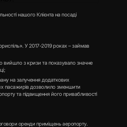
ьності нашого Клієнта на посаді
ориспіль». У 2017-2019 роках – займав
о вийшло з кризи та показувало значне
ці;
вану на залучення додаткових
них пасажирів дозволило зменшити
опорту та підвищення його привабливості
договори оренди приміщень аеропорту.