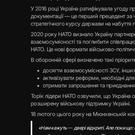
У 2016 році Україна ратифікувала угоду п
документації — це перший прецедент за 
стратегічного курсу держави на набуття 
2020 року НАТО визнало Україну партне
взаємосумісності та поглибити співпрацю
НАТО. Це нові формати військово-політич
В оборонній сфері визначено такі пріорит
досягти взаємосумісності ЗСУ, інши
активізувати реформи, необхідні для
отримати запрошення та приєднання 
Торік лідери НАТО озвучили, що Україна о
розширену військову підтримку Україні.
18 лютого цього року на Мюнхенській кон
—
«Нам кажуть
двері відкриті. Але поки що