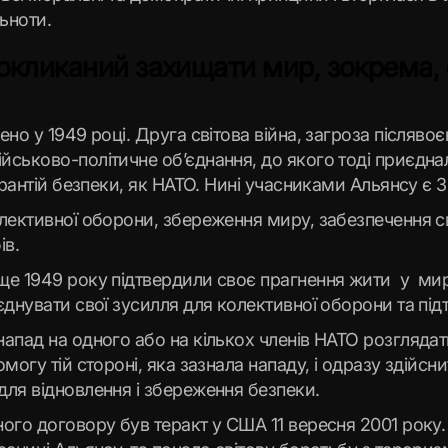
льноти.
окликаний захищати мир, зокрема, с
но у 1949 році. Друга світова війна, загроза післяво
ськово-політичне об’єднання, до якого тоді приєдна
арантій безпеки, як НАТО. Нині учасниками Альянсу є 
лективної оборони, збереження миру, забезпечення с
ів.
ще 1949 року підтвердили своє прагнення жити у ми
єднувати свої зусилля для колективної оборони та пі
пад на одного або на кількох членів НАТО розглядатим
огу тій стороні, яка зазнала нападу, і одразу здійсни
для відновлення і збереження безпеки.
ого договору був теракт у США 11 вересня 2001 року.