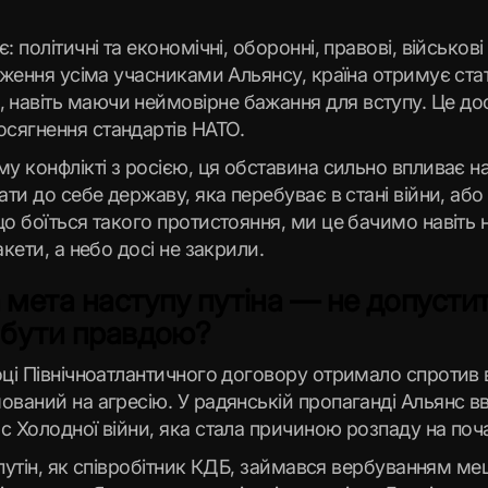
 політичні та економічні, оборонні, правові, військові
дження усіма учасниками Альянсу, країна отримує стат
навіть маючи неймовірне бажання для вступу. Це доси
осягнення стандартів НАТО.
му конфлікті з росією, ця обставина сильно впливає н
ати до себе державу, яка перебуває в стані війни, або
що боїться такого протистояння, ми це бачимо навіть 
акети, а небо досі не закрили.
 мета наступу путіна — не допуст
е бути правдою?
оці Північноатлантичного договору отримало спротив 
мований на агресію. У радянській пропаганді Альянс 
с Холодної війни, яка стала причиною розпаду на поч
, путін, як співробітник КДБ, займався вербуванням ме