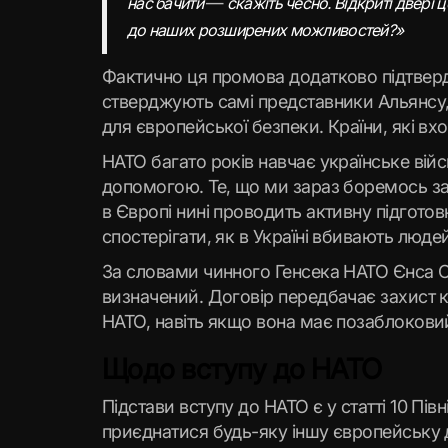
—
нас бачити
скажіть чесно. Відкриті двері ц
до наших розширених можливостей?»
Фактично ця промова додатково підтверди
стверджують самі представники Альянсу,
для європейської безпеки. Країни, які вх
НАТО багато років навчає українське вій
допомогою. Те, що ми зараз боремось за
в Європі нині проводить активну підготов
спостерігати, як в Україні вбивають люде
За словами чинного Генсека НАТО Єнса С
визначений. Договір передбачає захист к
НАТО, навіть якщо вона має позаблоков
Щодо вступу до НАТО
Підстави вступу до НАТО є у статті 10 П
приєднатися будь-яку іншу європейську д