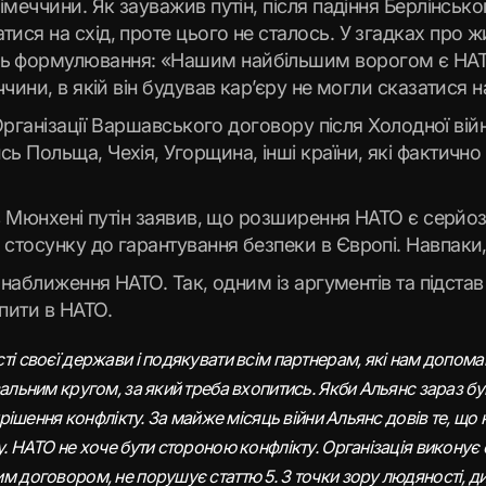
імеччини. Як зауважив путін, після падіння Берлінськ
ся на схід, проте цього не сталось. У згадках про жи
 формулювання: «Нашим найбільшим ворогом є НАТО»
чини, в якій він будував кар’єру не могли сказатися н
у Організації Варшавського договору після Холодної в
Польща, Чехія, Угорщина, інші країни, які фактично 
 в Мюнхені путін заявив, що розширення НАТО є серй
стосунку до гарантування безпеки в Європі. Навпаки,
 наближення НАТО. Так, одним із аргументів та підстав
пити в НАТО.
ті своєї держави і подякувати всім партнерам, які нам допома
альним кругом, за який треба вхопитись. Якби Альянс зараз бу
рішення конфлікту. За майже місяць війни Альянс довів те, що н
у. НАТО не хоче бути стороною конфлікту. Організація виконує
м договором, не порушує статтю 5. З точки зору людяності, ди