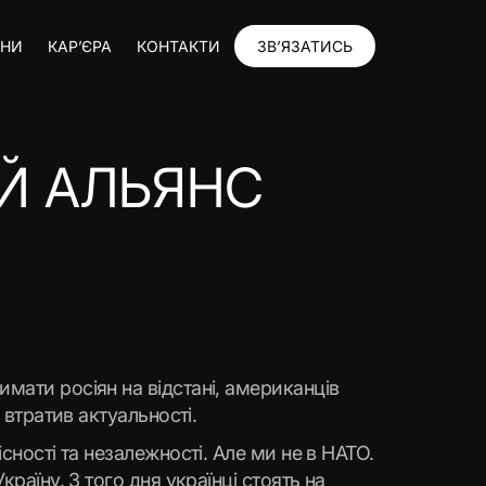
ИНИ
КАР’ЄРА
КОНТАКТИ
ЗВ’ЯЗАТИСЬ
ИЙ АЛЬЯНС
мати росіян на відстані, американців
е втратив актуальності.
сності та незалежності. Але ми не в НАТО.
раїну. З того дня українці стоять на