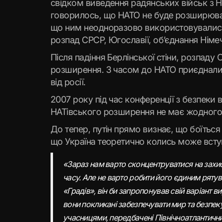
свідком виведення радянських військ з Н
говорилось, що НАТО не буде розширювати
що ним неодноразово використовувались
розпад СРСР, Югославії, об’єднання Німеч
Після падіння Берлінської стіни, розпад
розширення. З часом до НАТО приєднались 
від росії.
2007 року під час конференції з безпеки
НАТівського розширення не має жодного 
До тепер, путін прямо визнає, що боїться
що Україна теоретично колись може всту
«Зараз нам варто сконцентруватися на захис
часу. Але не варто робити його єдиним рятув
«Градів», він би запропонував свій варіант ви
вони покликані забезпечувати мир та безпек
учасницями, передбачені Північноатлантични