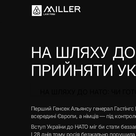
НА ШЛЯХУ ДО
ПРИЙНЯТИ УК
НА ШЛЯХУ ДО НАТО: ЧИ ГО
Перший Генсек Альянсу генерал Гастінгс 
всередині Європи, а німців — під контрол
Вступ України до НАТО міг би стати безза
І 28 днів тому росія безжально порушила в