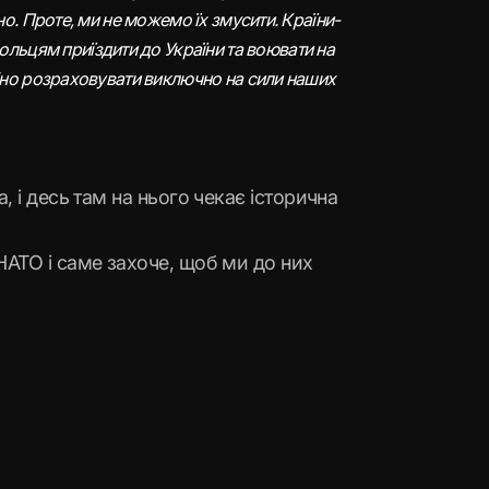
но. Проте, ми не можемо їх змусити. Країни-
льцям приїздити до України та воювати на
рібно розраховувати виключно на сили наших
, і десь там на нього чекає історична
НАТО і саме захоче, щоб ми до них