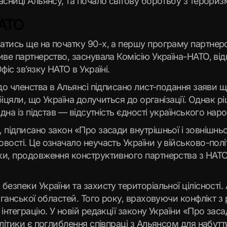
асниці Альянсу, та почало світову боротьбу з терори
НАТО
атись ще на початку 90-х, а першу програму партнерс
иве партнерство, заснувала Комісію Україна-НАТО, від
фіс зв’язку НАТО в Україні.
одо членства в Альянсі підписано лист-подання заяви
біцяли, що Україна долучиться до організації. Однак р
Одна із підстав — відсутність єдності українського н
 підписано закон «Про засади внутрішньої і зовнішньо
ості. Це означало неучасть України у військово-полі
ки, продовження конструктивного партнерства з НАТО
езпеки України та захисту територіальної цілісності.
уганської областей. Того року, враховуючи конфлікт з 
інтеграцію. У новій редакції закону України «Про заса
літики є поглиблення співпраці з Альянсом для набутт