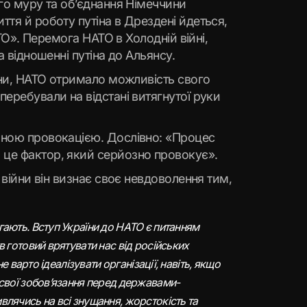
ого муру та об’єднання Німеччини
ття й роботу путіна в Дрездені йдеться,
. Перемога НАТО в Холодній війні,
а відношенні путіна до Альянсу.
ійни, НАТО отримало можливість свого
перебували на відстані витягнутої руки
озною провокацією. Дослівно: «Процес
 це фактор, який серйозно провокує».
 війни він визнає своє невдоволення тим,
гають. Вступ України до НАТО є питанням
в готовий врятувати нас від російських
е варто ідеалізувати організації, навіть, якщо
 свої зобов’язання перед державами-
влячись на всі знущання, жорстокість та