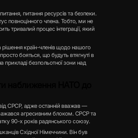
 питання, питання ресурсів та безпеки.
ус повноцінного члена. Тобто, ми не
ть тривалий процес інтеграції, який
а рішення країн-членів щодо нашого
 просто бояться, що будуть втягнуті в
на прикладі безпольотної зони над
ити наближення НАТО до
від СРСР, адже останній вважав —
вважався агресивним блоком. СРСР та
атку 90-х років радянського союзу.
шканців Східної Німеччини. Він був