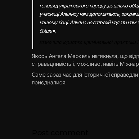
геноцид українського народу, доцільно об’єд
учасниці Альянсу нам допомагають, зокрема
нашому боці. Альянс не готовий надати нам 
,
бійців»
зазначила юристка кримінальної практики 
Якось Ангела Меркель натякнула, що відпл
справедливість і, можливо, навіть Міжна
Саме зараз час для історичної справедли
приєдналися.
Post comment