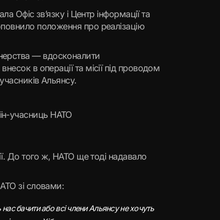
ла Офіс зв’язку і Центр інформації та
оповнило положення про реалізацію
тнерства — вдосконалити
несок в операції та місії під проводом
 учасників Альянсу.
аїн-учасниць НАТО
ї. До того ж, НАТО ще тоді надавало
АТО зі словами:
 нас бачити або всі члени Альянсу не хочуть