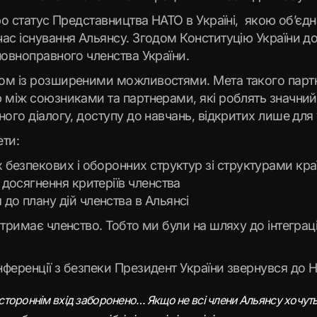
ро статус Представництва НАТО в Україні, якою об’єдна
час існування Альянсу. Згодом Конституцію України д
повноправного членства України.
ром із розширеними можливостями. Мета такого пар
 між союзниками та партнерами, які роблять значний в
ного діалогу, доступу до навчань, відкритих лише для
ети:
х безпекових і оборонних структур зі структурами кр
 досягнення критеріїв членства
до плану дій членства в Альянсі
тримає членство. Тобто ми були на шляху до інтеграці
ференції з безпеки Президент України звернувся до Н
: стороннім вхід заборонено… Якщо не всі члени Альянсу хочуть