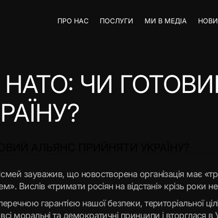
ПРО НАС
ПОСЛУГИ
МИ В МЕДІА
НОВ
 НАТО: ЧИ ГОТОВ
РАЇНУ?
ТОВИЙ АЛЬЯНС ПРИЙНЯТИ УКРАЇНУ?
Ісмей зауважив, що новостворена організація має «три
ем». Вислів «тримати росіян на відстані» крізь роки н
перечною гарантією нашої безпеки, територіальної цілі
сі моральні та демократичні принципи і вторглася в Ук