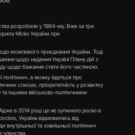
змом.
тва розробили у 1994-му. Вже за три
крила Місію України при
 щодо можливого приєднання України. Тоді
ішення щодо надання Україні Плану дій з
ароду щодо бажання стати його частиною.
ї політики», в якому йдеться про
тичних союзах, пріоритетність у розвитку
 та іншими військово-політичними
 Адже в 2014 році це не зупинило росію в
росією, Україна відмовилась від
ди внутрішньої та зовнішньої політики»
я членства.