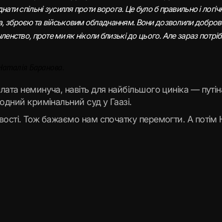
нати спільні зусилля проти ворога. Це було б правильно і логіч
, зброєю та військовим обладнанням. Вони дозволили доброво
членство, проте ми як ніколи близькі до цього. Але зараз пот
Наталія Баранова.
ата неминуча, навіть для найбільшого циніка — путіна
родний кримінальний суд у Гаазі.
вості. Тож бажаємо нам спочатку перемогти. А потім 