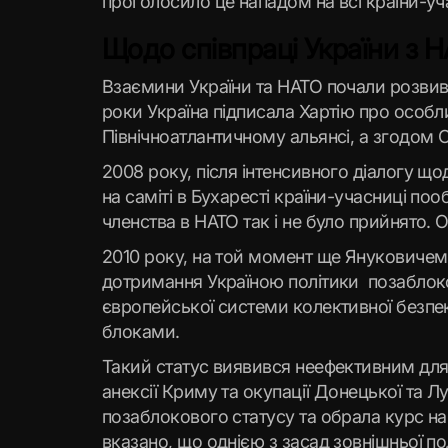
проголосило це нападом на всі країни-уч
Щодо співпраці України з 
Взаємини України та НАТО почали розвив
роки Україна підписала Хартію про особл
Північноатлантичному альянсі, а згодом О
2008 року, після інтенсивного діалогу щ
на саміті в Бухаресті країни-учасниці поо
членства в НАТО так і не було прийнято. 
2010 року, на той момент ще Януковичем,
дотримання Україною політики позаблоков
європейської системи колективної безпе
блоками.
Такий статус виявився неефективним для б
анексії Криму та окупації Донецької та Л
позаблокового статусу та обрала курс на 
вказано, що однією з засад зовнішньої по