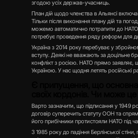
згодою усіх держав-учасниць.
План дій щодо членства в Альянсі включає:
Тільки після виконання плану дій та пого
можемо автоматично потрапити до НАТО, 
потребує проведення ряду реформ для д
Україна з 2014 року перебуває у збройно
вступу. Деякі не вважають за доцільне бр
конфлікт з росією. НАТО прямо заявляє, 
Україною. У нас щодня летять російські р
Є припущення, що основна
своїх кордонів. Чи може ц
Варто зазначити, що підписання у 1949 р
договір суперечить статуту ООН та спря
його прибічники протистояли НАТО під ча
З 1985 року до падіння Берлінської стіни