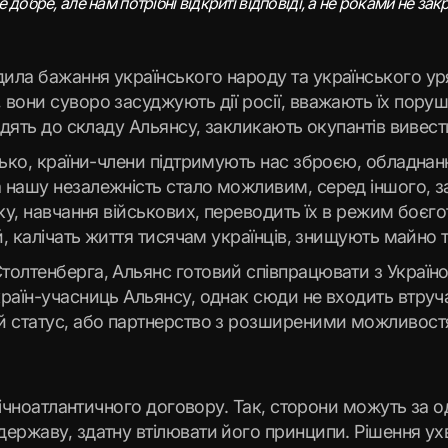
е добре, але нам потрібні відкриті відповіді, а не роками не зак
ла бажання українського народу та українського уряд
 вони суворо засуджують дії росії, вважають їх пор
одять до складу Альянсу, закликають окупантів вивести
сько, країни-члени підтримують нас зброєю, обладна
 нашу незалежність стало можливим, серед іншого, з
ку, навчання військових, переводить їх в режим боєг
й, калічать життя тисячам українців, знищують майно 
толтенберга, Альянс готовий співпрацювати з Україно
раїн-учасниць Альянсу, однак сюди не входить втруча
ий статус, або партнерство з розширеними можливос
івнічноатлантичного договору. Так, сторони можуть з
ержаву, здатну втілювати його принципи. Рішення ух