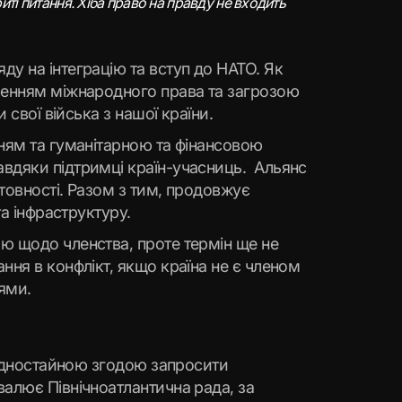
риті питання. Хіба право на правду не входить
у на інтеграцію та вступ до НАТО. Як
ушенням міжнародного права та загрозою
 свої війська з нашої країни.
нням та гуманітарною та фінансовою
авдяки підтримці країн-учасниць. Альянс
отовності. Разом з тим, продовжує
та інфраструктуру.
ю щодо членства, проте термін ще не
ння в конфлікт, якщо країна не є членом
тями.
а одностайною згодою запросити
валює Північноатлантична рада, за