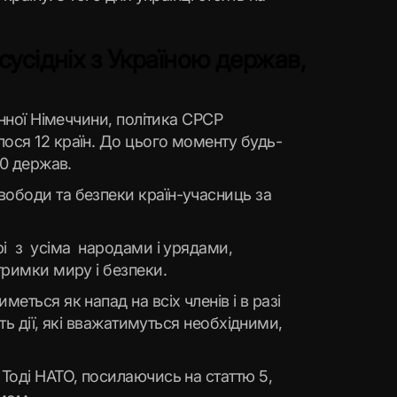
усідніх з Україною держав,
єнної Німеччини, політика СРСР
лося 12 країн. До цього моменту будь-
30 держав.
вободи та безпеки країн-учасниць за
рі з усіма народами і урядами,
дтримки миру і безпеки.
еться як напад на всіх членів і в разі
ть дії, які вважатимуться необхідними,
 Тоді НАТО, посилаючись на статтю 5,