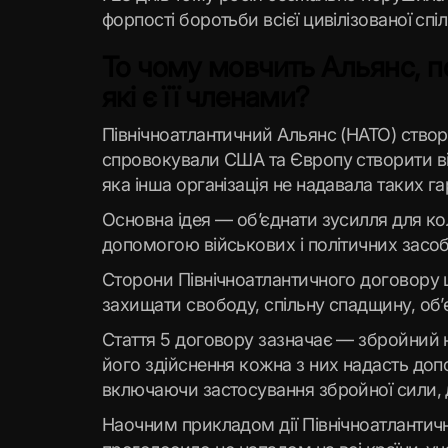
форпості боротьби всієї цивілізованої спі
То чому мовчить Альянс, п
які є її членами?
Північноатлантичний Альянс (НАТО) створе
спровокували США та Європу створити вій
яка інша організація не надавала таких г
Основна ідея — об’єднати зусилля для ко
допомогою військових і політичних засоб
Сторони Північноатлантичного договору 
захищати свободу, спільну спадщину, об’
Стаття 5 договору зазначає — збройний на
його здійснення кожна з них надасть допом
включаючи застосування збройної сили, 
Наочним прикладом дії Північноатлантичн