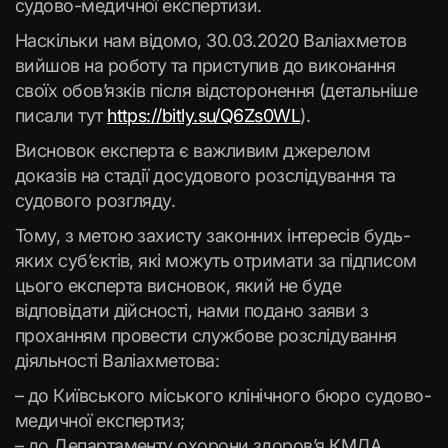
судово-медичної експертизи.
Наскільки нам відомо, 30.03.2020 Валіахметов
вийшов на роботу та приступив до виконання
своїх обов’язків після відсторонення (детальніше
писали тут
https://bitly.su/Q6Zs0WL
).
Висновок експерта є важливим джерелом
доказів на стадії досудового розслідування та
судового розгляду.
Тому, з метою захисту законних інтересів будь-
яких суб’єктів, які можуть отримати за підписом
цього експерта висновок, який не буде
відповідати дійсності, нами подано заяви з
проханням провести службове розслідування
діяльності Валіахметова:
– до Київського міського клінічного бюро судово-
медичної експертиз;
– до Департаменту охорони здоров’я КМДА.