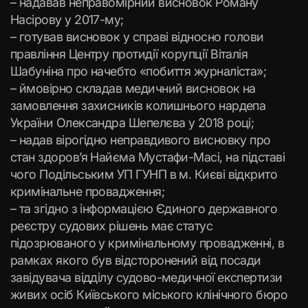
– надавав неправомірний висновок Роману
Насірову у 2017-му;
– готував висновок у справі відносно голови
правління Центру протидії корупції Віталія
Шабуніна про начебто «побиття журналіста»;
– ймовірно складав медичний висновок на
замовлення захисників колишнього нардепа
України Олександра Шепелєва у 2018 році;
– надав вірогідно неправдивого висновку про
стан здоров’я Найєма Мустафи-Масі, на підставі
чого Подільським УП ГУНП в м. Києві відкрито
кримінальне провадження;
– та згідно з інформацією Єдиного державного
реєстру судових рішень має статус
підозрюваного у кримінальному провадженні, в
рамках якого був відсторонений від посади
завідувача відділу судово-медичної експертизи
живих осіб Київського міського клінічного бюро