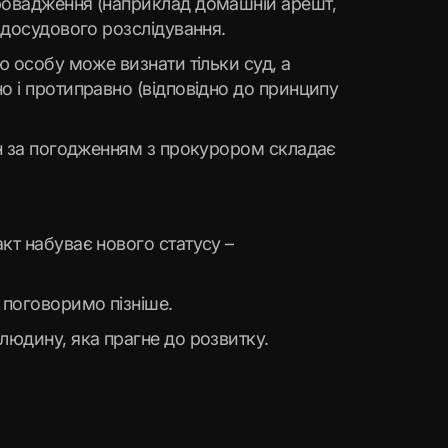
провадження (наприклад домашній арешт,
 досудового розслідування.
ю особу може визнати тільки суд, а
о і протиправно (відповідно до принципу
він за погодженням з прокурором складає
кт набуває нового статусу –
 поговоримо пізніше.
людину, яка прагне до розвитку.