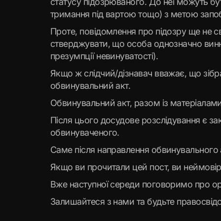
статусу підозрюваного. До неї можуть б
тримання під вартою тощо) з метою запоб
Проте, повідомлення про підозру ще не с
стверджувати, що особа однозначно винна
презумпції невинуватості).
Якщо ж слідчий/дізнавач вважає, що зібр
обвинувальний акт.
Обвинувальний акт, разом із матеріалам
Після цього досудове розслідування є за
обвинуваченого.
Саме після направлення обвинувального 
Якщо ви прочитали цей пост, ви неймовір
Вже наступної середи поговоримо про о
Залишайтеся з нами та будьте правосві