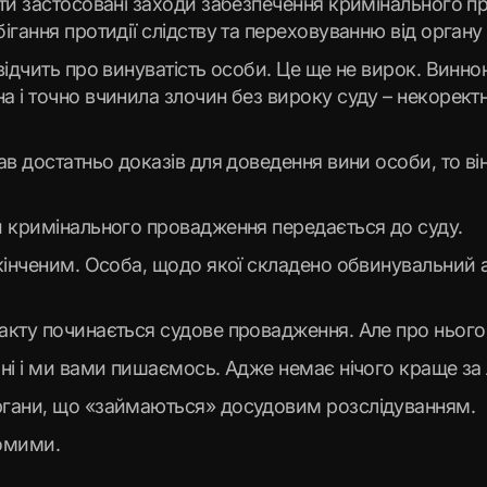
ути застосовані заходи забезпечення кримінального 
ігання протидії слідству та переховуванню від органу
відчить про винуватість особи. Це ще не вирок. Винно
 і точно вчинила злочин без вироку суду – некоректн
ав достатньо доказів для доведення вини особи, то 
и кримінального провадження передається до суду.
кінченим. Особа, щодо якої складено обвинувальний а
акту починається судове провадження. Але про нього
ні і ми вами пишаємось. Адже немає нічого краще за 
ргани, що «займаються» досудовим розслідуванням.
домими.