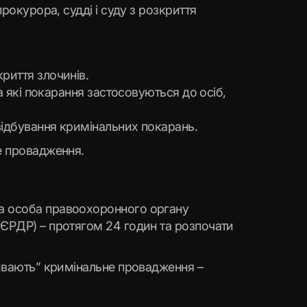
рокурора, судді і суду з розкриття
риття злочинів.
а які покарання застосовуються до осіб,
відбування кримінальних покарань.
е провадження.
ва особа правоохоронного органу
(ЄРДР) – протягом 24 годин та розпочати
ривають” кримінальне провадження –