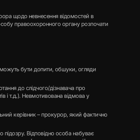
курора щодо невнесення відомостей в
 особу правоохоронного органу розпочати
е можуть бути допити, обшуки, огляди
тання до слідчого/дізнавача про
в і т.д.). Невмотивована відмова у
ьний керівник – прокурор, який фактично
о підозру. Відповідно особа набуває