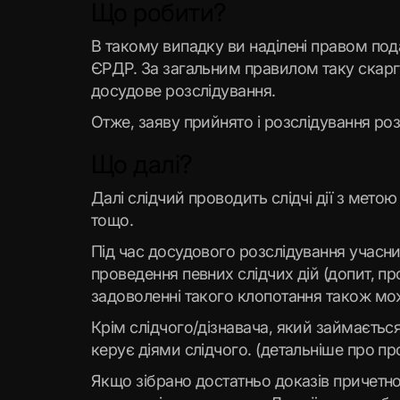
Що робити?
В такому випадку ви наділені правом под
ЄРДР. За загальним правилом таку скарг
досудове розслідування.
Отже, заяву прийнято і розслідування ро
Що далі?
Далі слідчий проводить слідчі дії з мето
тощо.
Під час досудового розслідування учасни
проведення певних слідчих дій (допит, пр
задоволенні такого клопотання також мо
Крім слідчого/дізнавача, який займаєть
керує діями слідчого. (детальніше про пр
Якщо зібрано достатньо доказів причетно