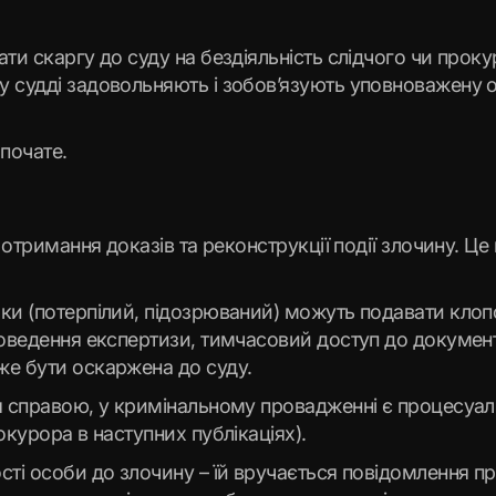
ати скаргу до суду на бездіяльність слідчого чи про
у судді задовольняють і зобов’язують уповноважену
зпочате.
ю отримання доказів та реконструкції події злочину. Ц
ки (потерпілий, підозрюваний) можуть подавати клопо
оведення експертизи, тимчасовий доступ до документі
же бути оскаржена до суду.
ся справою, у кримінальному провадженні є процесуал
окурора в наступних публікаціях).
сті особи до злочину – їй вручається повідомлення пр