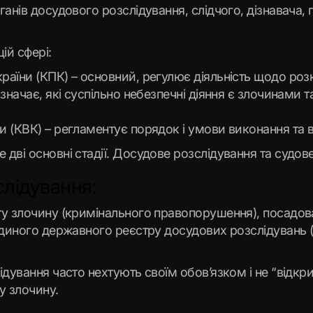
анів досудового розслідування, слідчого, дізнавача, п
ій сфері:
аїни (КПК) – основний, регулює діяльність щодо розк
значає, які суспільно небезпечні діяння є злочинами т
 (КВК) – регламентує порядок і умови виконання та 
дві основні стадії. Досудове розслідування та судов
лідування:
ту злочину (кримінального правопорушення), посадо
Єдиного державного реєстру досудових розслідувань 
ідування часто нехтують своїм обов’язком і не “відк
у злочину.