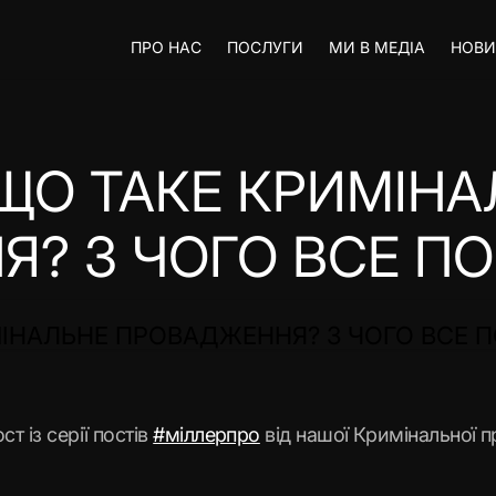
ПРО НАС
ПОСЛУГИ
МИ В МЕДІА
НОВ
ЩО ТАКЕ КРИМІНА
? З ЧОГО ВСЕ П
МІНАЛЬНЕ ПРОВАДЖЕННЯ? З ЧОГО ВСЕ 
 із серії постів
#міллерпро
від нашої Кримінальної п