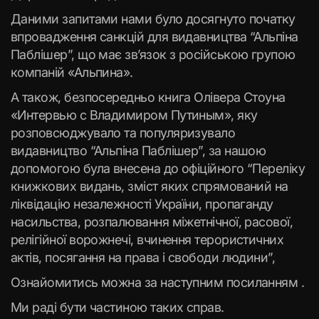
Даними запитами нами було досягнуто початку
впровадження санкцій для видавництва “Альпіна
Паблішер”, що має зв’язок з російською групою
компаній «Альпина».
А також, безпосередньо книга Олівера Стоуна
«Интервью с Владимиром Путиным», яку
розповсюджувало та популяризувало
видавництво “Альпіна Паблішер”, за нашою
допомогою була внесена до офіційного “Переліку
книжкових видань, зміст яких спрямований на
ліквідацію незалежності України, пропаганду
насильства, розпалювання міжетнічної, расової,
релігійної ворожнечі, вчинення терористичних
актів, посягання на права і свободи людини”,
Ознайомитись можна за наступним посиланням .
Ми раді бути частиною таких справ.