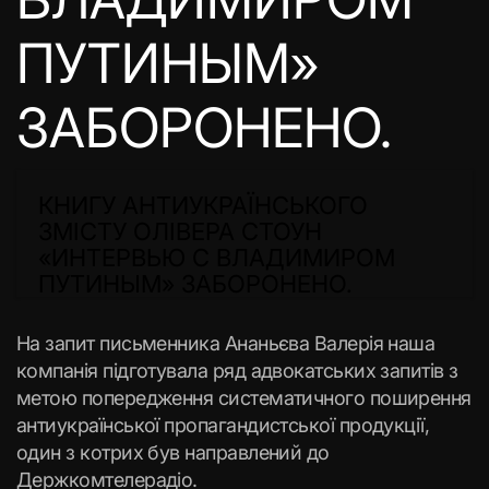
ПУТИНЫМ»
ЗАБОРОНЕНО.
КНИГУ АНТИУКРАЇНСЬКОГО
ЗМІСТУ ОЛІВЕРА СТОУН
«ИНТЕРВЬЮ С ВЛАДИМИРОМ
ПУТИНЫМ» ЗАБОРОНЕНО.
На запит письменника Ананьєва Валерія наша
компанія підготувала ряд адвокатських запитів з
метою попередження систематичного поширення
антиукраїнської пропагандистської продукції,
один з котрих був направлений до
Держкомтелерадіо.