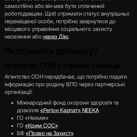
самостійно або він мав бути сплачений
роботодавцем. Щоб отримати статус внутрішньо
переміщеної особи, потрібно звернутися до
місцевого управління соціального захисту
населення або
через Дію
.
Як отримати допомогу?
Агентство ООН у справах біженців
Агентство ООН передбачає, що потрібно подати
інформацію про родину ВПО через партнерські
організації:
Міжнародний фонд охорони здоров’я та
довкілля
«Регіон Карпат» NEEKA
ГО «Неємія»
ГО
«Крим СОС»
БФ
«Право на Захист»