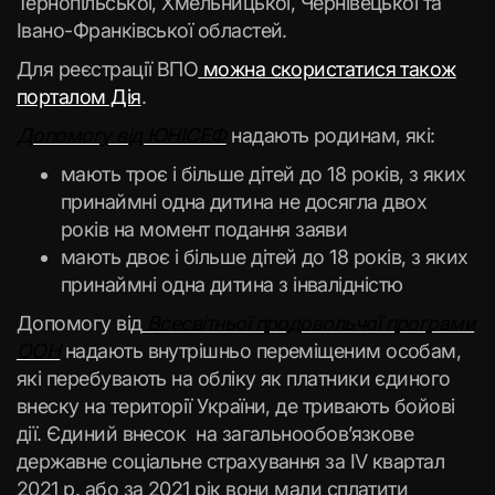
Тернопільської, Хмельницької, Чернівецької та
Івано-Франківської областей.
Для реєстрації ВПО
можна скористатися також
порталом Дія
.
Допомогу від ЮНІСЕФ
надають родинам, які:
мають троє і більше дітей до 18 років, з яких
принаймні одна дитина не досягла двох
років на момент подання заяви
мають двоє і більше дітей до 18 років, з яких
принаймні одна дитина з інвалідністю
Допомогу від
Всесвітньої продовольчої програми
ООН
надають внутрішньо переміщеним особам,
які перебувають на обліку як платники єдиного
внеску на території України, де тривають бойові
дії. Єдиний внесок на загальнообов’язкове
державне соціальне страхування за IV квартал
2021 р. або за 2021 рік вони мали сплатити