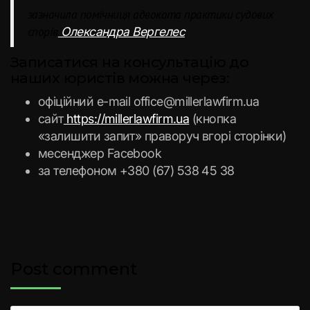
зазначила помічниця адвоката практики судових
спорів
.
Олександра Вергелес
Записатися на консультацію до
наших юристів можна через:
офіційний e-mail office@millerlawfirm.ua
сайт
https://millerlawfirm.ua
(кнопка
«залишити запит» праворуч вгорі сторінки)
месенджер Facebook
за телефоном +380 (67) 538 45 38
Post comment