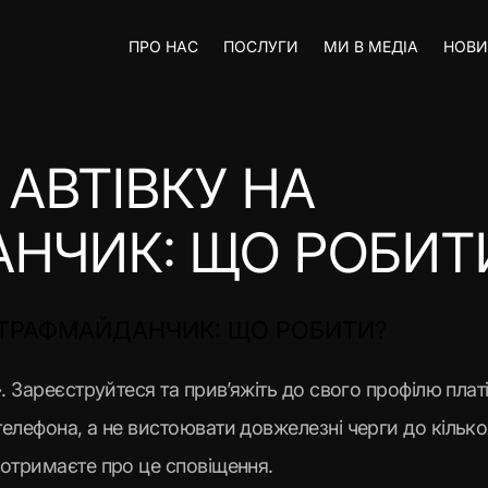
ПРО НАС
ПОСЛУГИ
МИ В МЕДІА
НОВ
АВТІВКУ НА
НЧИК: ЩО РОБИТ
ШТРАФМАЙДАНЧИК: ЩО РОБИТИ?
. Зареєструйтеся та прив’яжіть до свого профілю плат
елефона, а не вистоювати довжелезні черги до кількох
 отримаєте про це сповіщення.