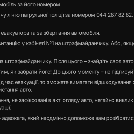
томобіль за його номером.
у лінію патрульної поліції за номером 044 287 82 82.
 евакуатора та за зберігання автомобіля.
итанцію у кабінеті №1 на штрафмайданчику. Або, якщо
 на штрафмайданчику. Після цього – знайдіть своє авто
тим, як забрати його! До цього моменту – не підпису
д час евакуації, то зможете вимагати відшкодування 
истання авто.
, не зафіксовані в акті огляду авто, негайно виклика
ації.
 адвоката, який неодмінно допоможе вам розібратис