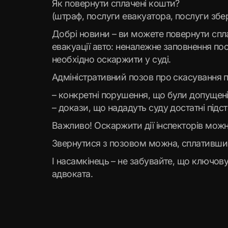
Як повернути сплачені кошти?
(штраф, послуги евакуатора, послуги збер
Добрі новини – ви можете повернути спл
евакуації авто: неналежне заповнення пост
необхідно оскаржити у суді.
Адміністративний позов про скасування п
– конкретні порушення, що були допущені
– докази, що нададуть суду достатні підс
Важливо! Оскаржити дії інспекторів мож
Звернутися з позовом можна, сплативши с
І насамкінець – не забувайте, що ключову
адвоката.