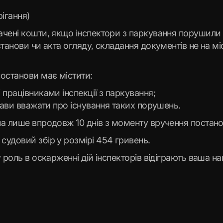
ігання)
ачені кошти, якщо інспектори з паркування порушили
анови чи акта огляду, складання документів не на місц
останови має містити:
 працівниками інспекції з паркування;
тави вважати про існування таких порушень.
на лише впродовж 10 днів з моменту вручення постан
удовий збір у розмірі 454 гривень.
 роль в оскарженні дій інспекторів відіграють ваша на