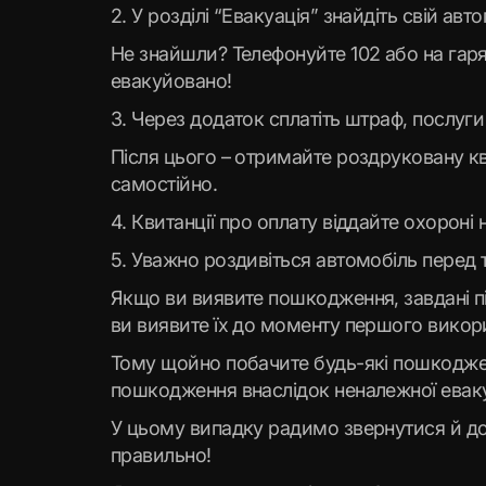
2. У розділі “Евакуація” знайдіть свій ав
Не знайшли? Телефонуйте 102 або на гаряч
евакуйовано!
3. Через додаток сплатіть штраф, послуги
Після цього – отримайте роздруковану кв
самостійно.
4. Квитанції про оплату віддайте охороні
5. Уважно роздивіться автомобіль перед 
Якщо ви виявите пошкодження, завдані пі
ви виявите їх до моменту першого викор
Тому щойно побачите будь-які пошкодження
пошкодження внаслідок неналежної еваку
У цьому випадку радимо звернутися й до
правильно!