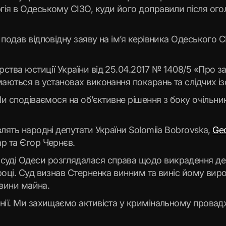
гія в Одеському СІЗО, куди його доправили після ого
подав відповідну заяву на ім’я керівника Одеського
ства юстиції України від 25.04.2017 № 1408/5 «Про 
маються в установах виконання покарань та слідчих і
 Ми сподіваємося на об’єктивне рішення з боку очіль
лять народні депутати України Solomiia Bobrovska,
Ge
ар та Єгор Чернєв.
уді Одеси розглядалася справа щодо викрадення депу
році. Суд визнав Стерненка винним та виніс йому виро
овини майна.
нії. Ми захищаємо активіста у кримінальному провад