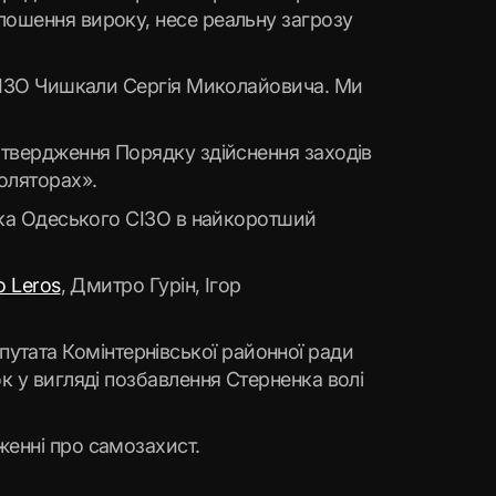
лошення вироку, несе реальну загрозу
 СІЗО Чишкали Сергія Миколайовича. Ми
затвердження Порядку здійснення заходів
золяторах».
ника Одеського СІЗО в найкоротший
o Leros
, Дмитро Гурін, Ігор
тата Комінтернівської районної ради
к у вигляді позбавлення Стерненка волі
женні про самозахист.