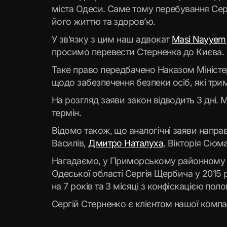
міста Одеси. Саме тому перебування Сер
його життю та здоров’ю.
У зв’язку з цим наш адвокат
Masi Nayyem
просимо перевести Стерненка до Києва.
Таке право передбачено Наказом Міністер
щодо забезпечення безпеки осіб, які три
На розгляд заяви закон відводить 3 дні.
термін.
Відомо також, що аналогічні заяви направ
Василів,
Дмитро Наталуха
, Вікторія Сюм
Нагадаємо, у Приморському районному с
Одеської області Сергія Щербича у 2015 
на 7 років та 3 місяці з конфіскацією пол
Сергій Стерненко є клієнтом нашої компа